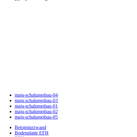
maja-schalungsbau-04
maja-schalungsbau-03
maja-schalungsbau-01
maja-schalungsbau-02
maja-schalungsbau-05
Betonsturzwand
Bodenplatte EFH